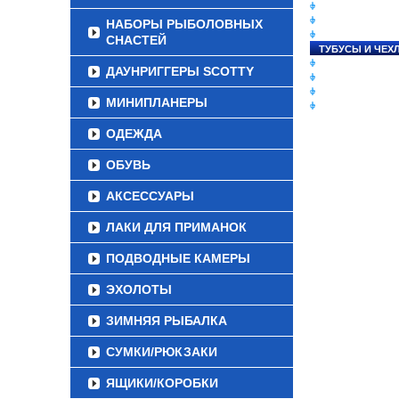
СНАСТИ НА ЛО
КАТУШКИ
НАБОРЫ РЫБОЛОВНЫХ
УДИЛИЩА
СНАСТЕЙ
ТУБУСЫ И ЧЕХ
ЛЕСКИ И ШНУР
ДАУНРИГГЕРЫ SCOTTY
ПРИМАНКИ
ГРУЗА/ДЖИГ-Г
МИНИПЛАНЕРЫ
ФУРНИТУРА
ОДЕЖДА
ОБУВЬ
АКСЕССУАРЫ
ЛАКИ ДЛЯ ПРИМАНОК
ПОДВОДНЫЕ КАМЕРЫ
ЭХОЛОТЫ
ЗИМНЯЯ РЫБАЛКА
СУМКИ/РЮКЗАКИ
ЯЩИКИ/КОРОБКИ