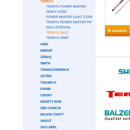
TENRYU
TENRYU POWER MASTER
HEAVY CORE
POWER MASTER LIGHT CORE
TENRYU POWER MASTER PM
RAYZ INTEGRAL
В корзину
TENRYU RAYZ
TENRYU SWAT
AIMS
HIDEUP
ZENAQ
SMITH
TRANSCENDENCE
ZETRIX
TAILWALK
DAIWA
CRONY
HEARTY RISE
ABU GARCIA
MAJOR CRAFT
SHOUT
SSYLABEL