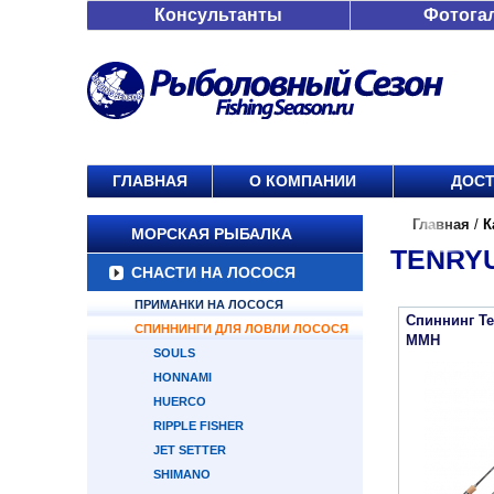
Консультанты
Фотога
ГЛАВНАЯ
О КОМПАНИИ
ДОСТ
Главная
/
К
МОРСКАЯ РЫБАЛКА
TENRY
СНАСТИ НА ЛОСОСЯ
ПРИМАНКИ НА ЛОСОСЯ
Спиннинг Te
СПИННИНГИ ДЛЯ ЛОВЛИ ЛОСОСЯ
MMH
SOULS
HONNAMI
HUERCO
RIPPLE FISHER
JET SETTER
SHIMANO