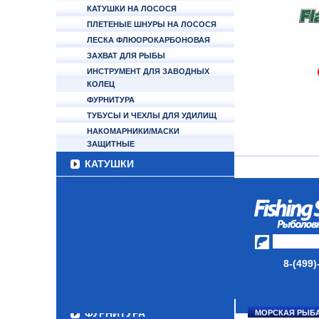
КАТУШКИ НА ЛОСОСЯ
ПЛЕТЕНЫЕ ШНУРЫ НА ЛОСОСЯ
ЛЕСКА ФЛЮОРОКАРБОНОВАЯ
ЗАХВАТ ДЛЯ РЫБЫ
ИНСТРУМЕНТ ДЛЯ ЗАВОДНЫХ
КОЛЕЦ
ФУРНИТУРА
ТУБУСЫ И ЧЕХЛЫ ДЛЯ УДИЛИЩ
НАКОМАРНИКИ/МАСКИ
ЗАЩИТНЫЕ
КАТУШКИ
УДИЛИЩА
ТУБУСЫ И ЧЕХЛЫ
ЛЕСКИ И ШНУРЫ
8-(499)
ПРИМАНКИ
ГРУЗА/ДЖИГ-ГОЛОВКИ
ФУРНИТУРА
МОРСКАЯ РЫБ