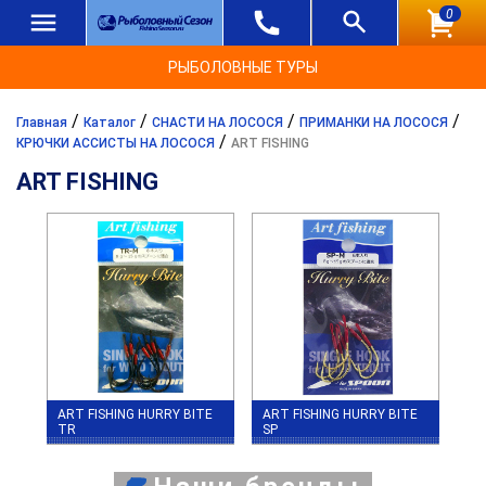
0
РЫБОЛОВНЫЕ ТУРЫ
/
/
/
/
Главная
Каталог
СНАСТИ НА ЛОСОСЯ
ПРИМАНКИ НА ЛОСОСЯ
/
КРЮЧКИ АССИСТЫ НА ЛОСОСЯ
ART FISHING
ART FISHING
ART FISHING HURRY BITE
ART FISHING HURRY BITE
TR
SP