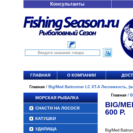
Консультанты
ГЛАВНАЯ
О КОМПАНИИ
ДОСТ
Главная
/
Big/Med Baitrunner LC XT-A Лесоемкость, (м/
Главная
/
B
МОРСКАЯ РЫБАЛКА
BIG/ME
СНАСТИ НА ЛОСОСЯ
600 Р.
КАТУШКИ
УДИЛИЩА
Big/Med Baitru