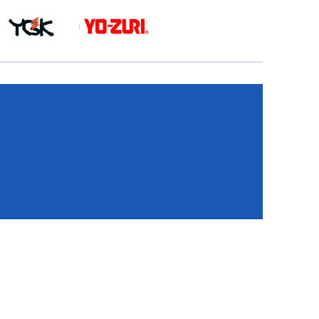
КА
И
И
ИЕ