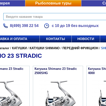
лерея
Рыболовные туры
С
8(499) 398 22 54
с 10 до 19 без выходных
АВКА И ОПЛАТА
КОНТАКТЫ
НОВОСТИ
аталог
/
КАТУШКИ
/
КАТУШКИ SHIMANO
/
ПЕРЕДНИЙ ФРИКЦИОН
/
SH
O 23 STRADIC
mano 23 Stradic
Катушка Shimano 23 Stradic
Катушка Shi
2500SHG
4000