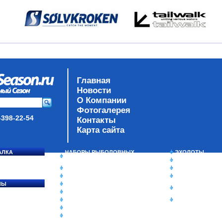
Главная
Новости
О Компании
Фотогалерея
-398-22-54
Контакты
Карта сайта
АЛКА
НАБОРЫ РЫБОЛОВНЫХ
ЭХОЛОТЫ
СОСЯ
СНАСТЕЙ
ЗИМНЯЯ РЫБАЛ
ДАУНРИГГЕРЫ SCOTTY
СУМКИ/РЮКЗАК
МИНИПЛАНЕРЫ
ЯЩИКИ/КОРОБК
ЛЫ
ОДЕЖДА
ИЗОТЕРМИЧЕСК
Ы
ОБУВЬ
КОНТЕЙНЕРЫ
АКСЕССУАРЫ
ОЧКИ
ОЛОВКИ
ЛАКИ ДЛЯ ПРИМАНОК
ПОДВОДНЫЕ КАМЕРЫ