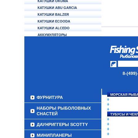
КАТУШКИ OKUMA
КАТУШКИ ABU GARCIA
КАТУШКИ BALZER
КАТУШКИ ECOODA
КАТУШКИ ALCEDO
АККУМУЛЯТОРЫ
УДИЛИЩА
ТУБУСЫ И ЧЕХЛЫ
ЛЕСКИ И ШНУРЫ
8-(499)
ПРИМАНКИ
ГРУЗА/ДЖИГ-ГОЛОВКИ
МОРСКАЯ РЫБ
ФУРНИТУРА
СНАСТИ НА ЛО
КАТУШКИ
НАБОРЫ РЫБОЛОВНЫХ
УДИЛИЩА
СНАСТЕЙ
ТУБУСЫ И ЧЕХ
ЛЕСКИ И ШНУР
ДАУНРИГГЕРЫ SCOTTY
ПРИМАНКИ
ГРУЗА/ДЖИГ-Г
ФУРНИТУРА
МИНИПЛАНЕРЫ