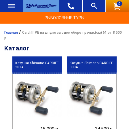
0
РЫБОЛОВНЫЕ ТУРЫ
/
Главная
Cardiff PE на шпулю за один оборот ручки,(см) 61 от 8 500
р.
Каталог
Катушка Shimano CARDIFF
Катушка Shimano CARDIFF
201A
300A
15 000 р.
14 500 р.