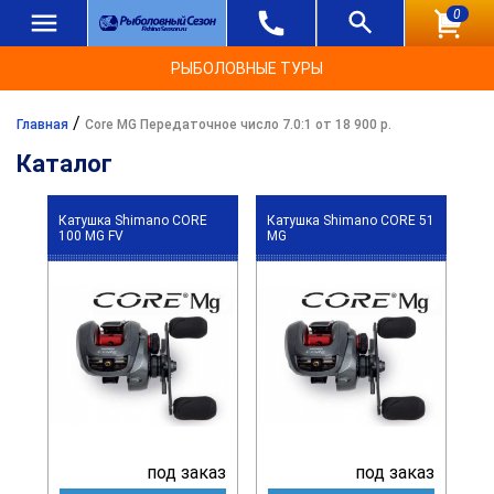
0
РЫБОЛОВНЫЕ ТУРЫ
/
Главная
Core MG Передаточное число 7.0:1 от 18 900 р.
Каталог
Катушка Shimano CORE
Катушка Shimano CORE 51
100 MG FV
MG
под заказ
под заказ