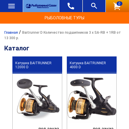
0
РЫБОЛОВНЫЕ ТУРЫ
/
Главная
Baitrunner D Количество подшипников 3 x SA-RB + 1RB от
13 300 р.
Каталог
Катушка BAITRUNNER
Катушка BAITRUNNER
12000 D
4000 D
под заказ
под заказ