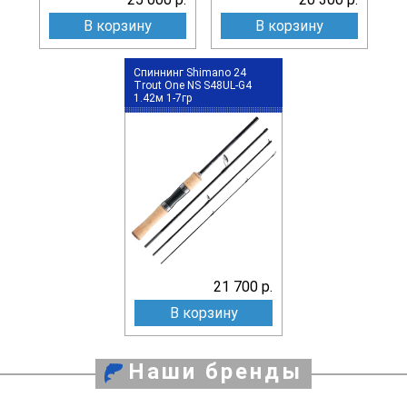
В корзину
В корзину
Спиннинг Shimano 24
Trout One NS S48UL-G4
1.42м 1-7гр
21 700 р.
В корзину
Наши бренды