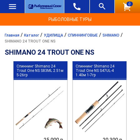
0
РЫБОЛОВНЫЕ ТУРЫ
/
/
/
/
/
Главная
Каталог
УДИЛИЩА
СПИННИНГОВЫЕ
SHIMANO
SHIMANO 24 TROUT ONE NS
SHIMANO 24 TROUT ONE NS
Спиннинг Shimano 24
Спиннинг Shimano 24
Trout One NS S83ML 2.51м
Trout One NS S47UL-4
5-26гр
1.40м 1-7гр
25 000 р.
20 300 р.