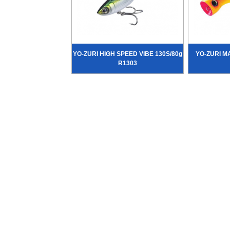
YO-ZURI HIGH SPEED VIBE 130S/80g
YO-ZURI M
R1303