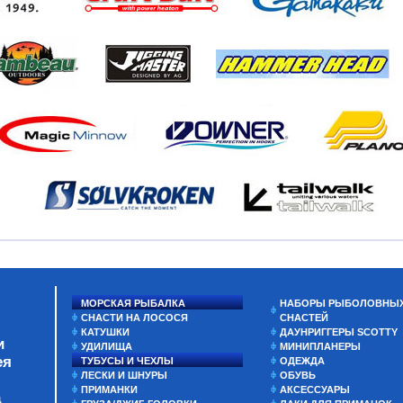
МОРСКАЯ РЫБАЛКА
НАБОРЫ РЫБОЛОВНЫ
СНАСТИ НА ЛОСОСЯ
СНАСТЕЙ
КАТУШКИ
ДАУНРИГГЕРЫ SCOTTY
и
УДИЛИЩА
МИНИПЛАНЕРЫ
ея
ТУБУСЫ И ЧЕХЛЫ
ОДЕЖДА
ЛЕСКИ И ШНУРЫ
ОБУВЬ
ПРИМАНКИ
АКСЕССУАРЫ
а