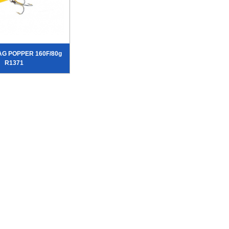
AG POPPER 160F/80g
R1371