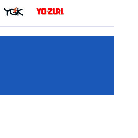
КА
И
И
ИЕ