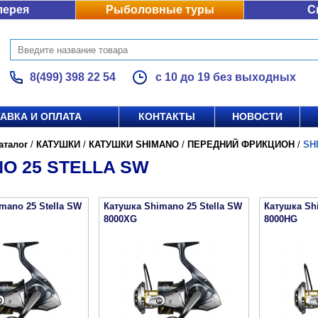
лерея
Рыболовные туры
С
8(499) 398 22 54
с 10 до 19 без выходных
АВКА И ОПЛАТА
КОНТАКТЫ
НОВОСТИ
аталог
/
КАТУШКИ
/
КАТУШКИ SHIMANO
/
ПЕРЕДНИЙ ФРИКЦИОН
/
SH
O 25 STELLA SW
mano 25 Stella SW
Катушка Shimano 25 Stella SW
Катушка Sh
8000XG
8000HG