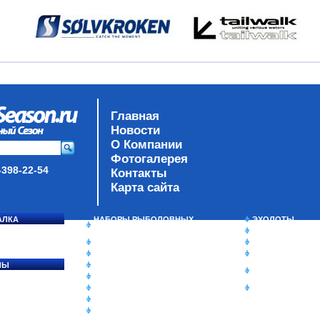
Главная
Новости
О Компании
Фотогалерея
-398-22-54
Контакты
Карта сайта
АЛКА
НАБОРЫ РЫБОЛОВНЫХ
ЭХОЛОТЫ
СОСЯ
СНАСТЕЙ
ЗИМНЯЯ РЫБАЛ
ДАУНРИГГЕРЫ SCOTTY
СУМКИ/РЮКЗАК
МИНИПЛАНЕРЫ
ЯЩИКИ/КОРОБК
ЛЫ
ОДЕЖДА
ИЗОТЕРМИЧЕСК
Ы
ОБУВЬ
КОНТЕЙНЕРЫ
АКСЕССУАРЫ
ОЧКИ
ОЛОВКИ
ЛАКИ ДЛЯ ПРИМАНОК
ПОДВОДНЫЕ КАМЕРЫ