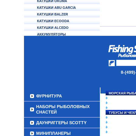
КАТУШКИ OKUMA
КАТУШКИ ABU GARCIA
КАТУШКИ BALZER
КАТУШКИ ECOODA
КАТУШКИ ALCEDO
АККУМУЛЯТОРЫ
УДИЛИЩА
ТУБУСЫ И ЧЕХЛЫ
ЛЕСКИ И ШНУРЫ
8-(499)
ПРИМАНКИ
ГРУЗА/ДЖИГ-ГОЛОВКИ
МОРСКАЯ РЫБ
ФУРНИТУРА
СНАСТИ НА ЛО
КАТУШКИ
НАБОРЫ РЫБОЛОВНЫХ
УДИЛИЩА
СНАСТЕЙ
ТУБУСЫ И ЧЕХ
ЛЕСКИ И ШНУР
ДАУНРИГГЕРЫ SCOTTY
ПРИМАНКИ
ГРУЗА/ДЖИГ-Г
ФУРНИТУРА
МИНИПЛАНЕРЫ