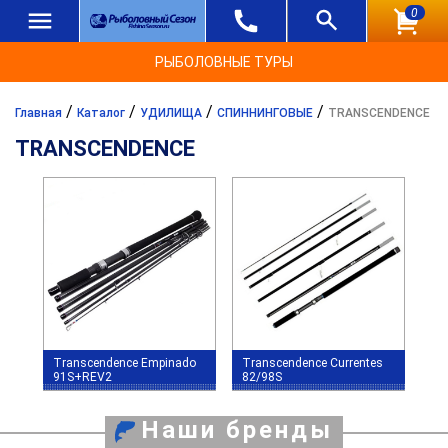
0
РЫБОЛОВНЫЕ ТУРЫ
/
/
/
/
Главная
Каталог
УДИЛИЩА
СПИННИНГОВЫЕ
TRANSCENDENCE
TRANSCENDENCE
Transcendence Empinado
Transcendence Currentes
91S+REV2
82/98S
Наши бренды