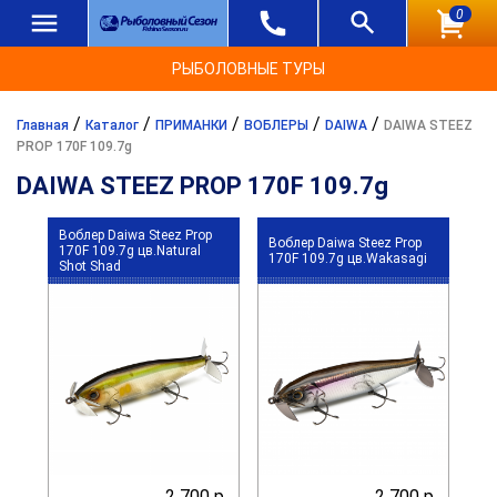
0
РЫБОЛОВНЫЕ ТУРЫ
/
/
/
/
/
Главная
Каталог
ПРИМАНКИ
ВОБЛЕРЫ
DAIWA
DAIWA STEEZ
PROP 170F 109.7g
DAIWA STEEZ PROP 170F 109.7g
Воблер Daiwa Steez Prop
Воблер Daiwa Steez Prop
170F 109.7g цв.Natural
170F 109.7g цв.Wakasagi
Shot Shad
2 700 р.
2 700 р.