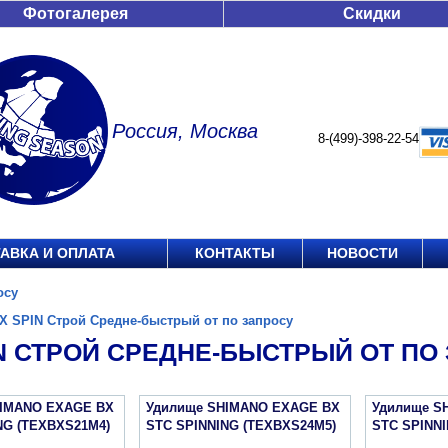
Фотогалерея
Скидки
Россия, Москва
8-(499)-398-22-54
АВКА И ОПЛАТА
КОНТАКТЫ
НОВОСТИ
осу
X SPIN Строй Средне-быстрый от по запросу
IN СТРОЙ СРЕДНЕ-БЫСТРЫЙ ОТ ПО
HIMANO EXAGE BX
Удилище SHIMANO EXAGE BX
Удилище S
NG (TEXBXS21M4)
STC SPINNING (TEXBXS24M5)
STC SPINNI