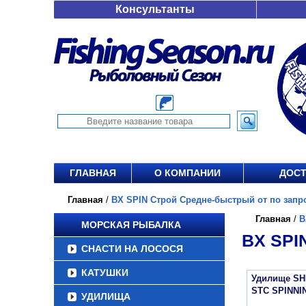
Консультанты
ГЛАВНАЯ
О КОМПАНИИ
ДОСТ
Главная
/
BX SPIN Строй Средне-быстрый от по запр
Главная
/
B
МОРСКАЯ РЫБАЛКА
BX SP
СНАСТИ НА ЛОСОСЯ
КАТУШКИ
Удилище S
STC SPINNI
УДИЛИЩА