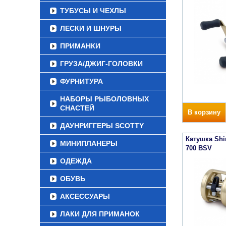
ТУБУСЫ И ЧЕХЛЫ
ЛЕСКИ И ШНУРЫ
ПРИМАНКИ
ГРУЗА/ДЖИГ-ГОЛОВКИ
ФУРНИТУРА
НАБОРЫ РЫБОЛОВНЫХ
СНАСТЕЙ
В корзину
ДАУНРИГГЕРЫ SCOTTY
Катушка Sh
МИНИПЛАНЕРЫ
700 BSV
ОДЕЖДА
ОБУВЬ
АКСЕССУАРЫ
ЛАКИ ДЛЯ ПРИМАНОК