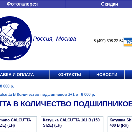
Фотогалерея
Скидки
Россия, Москва
8-(499)-398-22-54
АВКА И ОПЛАТА
КОНТАКТЫ
НОВОСТИ
8 000 р.
alcutta B Количество подшипников 3+1 от 8 000 р.
TA B КОЛИЧЕСТВО ПОДШИПНИКОВ 3+
imano CALCUTTA
Катушка CALCUTTA 101 B (150
Катушка S
IZE) (LH)
SIZE) (LH)
400 B (RH)