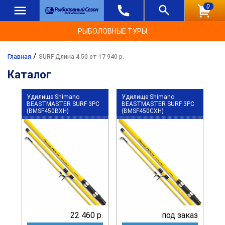
0
РЫБОЛОВНЫЕ ТУРЫ
/
Главная
SURF Длина 4.50 от 17 940 р.
Каталог
Удилище Shimano
Удилище Shimano
BEASTMASTER SURF 3PC
BEASTMASTER SURF 3PC
(BMSF450BXH)
(BMSF450CXH)
22 460 р.
под заказ