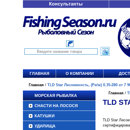
Консультанты
ГЛАВНАЯ
О КОМПАНИИ
ДОСТ
Главная
/
TLD Star Лесоемкость, (Ре/м) 0.35-280 от 7 9
Главная
/
T
МОРСКАЯ РЫБАЛКА
TLD STA
СНАСТИ НА ЛОСОСЯ
КАТУШКИ
TLD Star Лесое
сертифицирова
УДИЛИЩА